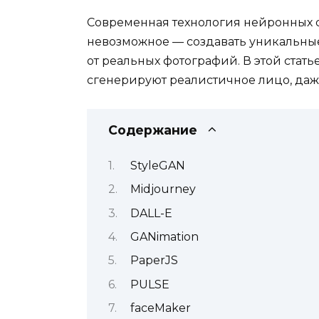
Современная
технология
нейронных
невозможное
—
создавать
уникальны
от
реальных
фотографий
.
В
этой
стать
сгенерируют реалистичное лицо, даже
Содержание
StyleGAN
Midjourney
DALL-E
GANimation
PaperJS
PULSE
faceMaker