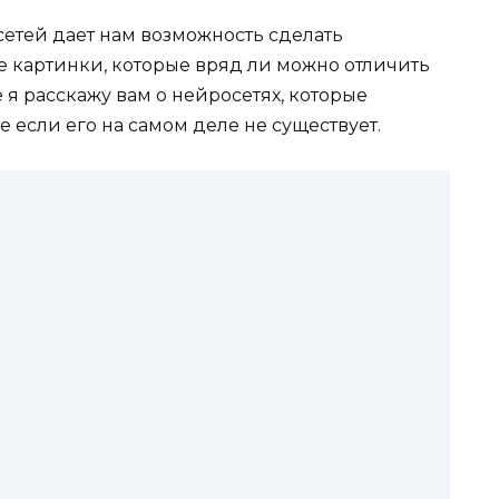
сетей
дает
нам
возможность
сделать
е
картинки
,
которые
вряд
ли
можно
отличить
е
я
расскажу вам о нейросетях, которые
 если его на самом деле не существует.